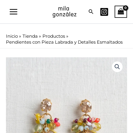
Ir
Buscar
al
contenido
Inicio
Tienda
Productos
Pendientes con Pieza Labrada y Detalles Esmaltados
Pendientes
El
El
¡Oferta!
con
Pieza
precio
precio
Labrada
original
actual
y
Detalles
era:
es:
Esmaltados
cantidad
82.00€.
65.60€.