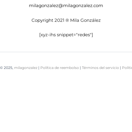
milagonzalez@milagonzalez.com
Copyright 2021 ® Mila González
[xyz-ihs snippet="redes"]
© 2025,
milagonzalez
|
Política de reembolso
|
Términos del servicio
|
Polít