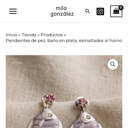
Ir
Buscar
al
contenido
Inicio
Tienda
Productos
Pendientes de pez, baño en plata, esmaltados al horno
Pendientes
El
El
¡Oferta!
de
pez,
precio
precio
baño
original
actual
en
plata,
era:
es:
esmaltados
al
58.00€.
46.48€.
horno
cantidad