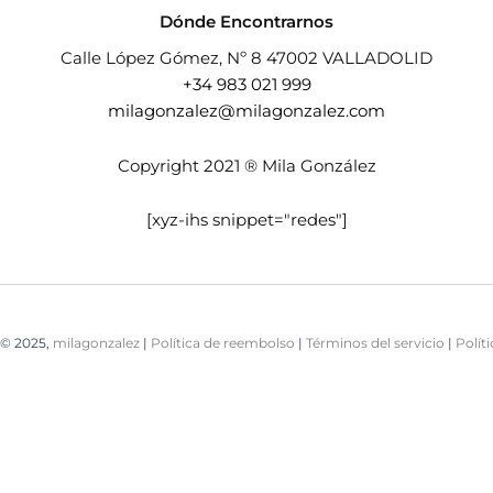
Dónde Encontrarnos
Calle López Gómez, Nº 8 47002 VALLADOLID
+34 983 021 999
milagonzalez@milagonzalez.com
Copyright 2021 ® Mila González
[xyz-ihs snippet="redes"]
© 2025,
milagonzalez
|
Política de reembolso
|
Términos del servicio
|
Polít