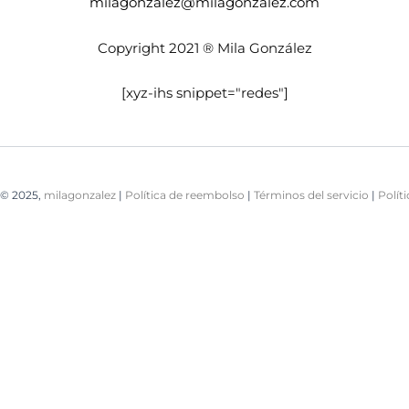
milagonzalez@milagonzalez.com
Copyright 2021 ® Mila González
[xyz-ihs snippet="redes"]
© 2025,
milagonzalez
|
Política de reembolso
|
Términos del servicio
|
Polít